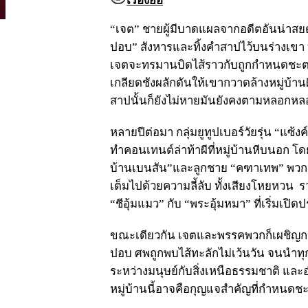
เรื่องย่อ
“เจต” ชายผู้มีบาดแผลจากอดีตอันน่าสยด
ปอบ” สังหารและทิ้งคำสาปไว้บนร่างเขา ทุ
เจตจะทรมานบิดไส้ราวกับถูกกำหนดชะต
เกลียดชังผลักดันให้เขากวาดล้างหมู่บ้
สาปนั้นก็ยังไม่หายมันยังคงตามหลอกหลอ
หลายปีต่อมา กลุ่มยูทูปเบอร์วัยรุ่น “แซ้ง
ทำคอนเทนต์ล่าท้าผีที่หมู่บ้านหีบนอก โด
บ้านเบนสัน”และลูกชาย “คฑาเทพ” พวกเข
เต็มไปด้วยความลี้ลับ ทั้งเสียงโหยหวน ร
“ชีอุ้มแมว” กับ “พระอุ้มหมา” ที่เริ่มเปิด
ขณะเดียวกัน เจตและพรรคพวกก็เผชิญกา
ปอบ ศพถูกพบไส้ทะลักไม่เว้นวัน จนนำทุก
ระหว่างมนุษย์กับสิ่งเหนือธรรมชาติ และอ
หมู่บ้านนี้อาจคือกุญแจสำคัญที่กำหนดชะ