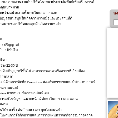
และประสานงานกับบริษัทโฆษณาประชาสัมพันธ์เพื่อสร้างสรรค์
ลุ่มเป้าหมาย
ะหว่างหน่วยงานทั้งภายในและภายนอก
ลง
ข้อมูลสนันสนุนให้เกิดความร่วมมือและประสานที่ดี
ุเป้าหมายของบริษัทและลูกค้าเกิดความพอใจ
30
า : ปริญญาตรี
 : 1ปีขึ้นไป
ติม :
่าง 22-35 ปี
ะดับปริญญาตรีขึ้นไป สาขาการตลาด หรือสาขาที่เกี่ยวข้อง
รการตลาด
ารณ์ด้านการคิดสื่อ Promotion ส่งเสริมการขายและมีประะสบการณ์
โรงภาพยนตร์
nizer มาก่อน จะพิจารณาเป็นพิเศษ
นการแก้ไขปัญหาเฉพาะหน้า มีทักษะในการวางแผนงาน
ุมงาน
ได้รวดเร็ว ทันกำหนดเวลา ถูกต้องแม่นยำ
ใจในงานการจัดกิจกรรมและการวางแผนหารจัดกิจกรรมการตลาด