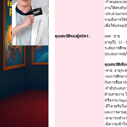
-กำหนดแนวทาง
งานให้ตรงกับก
-ประสานงานร
รวมถึงการให้
เพื่อให้บรรล
คุณสมบัติของผู้สมัคร :
เพศ : ชาย
อายุ(ปี) : 22 - 
ระดับการศึกษ
ประสบการณ์(ปี)
คุณสมบัติเพิ่มเ
-ชาย อายุระหว
-จบการศึกษาร
กับการสื่อสา
-ถ้ามีประสบก
ด้านสายงาน 
หรืองาน Orga
-มีไหวพริบใ
และการควบค
-สามารถทำงาน
-มีความเข้า