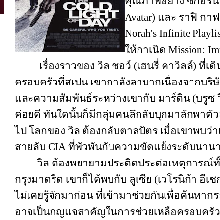
คุณภาพอย่าง ซีกอร์นีย์
Avatar) และ ราฟิ กาฟ
Norah's Infinite Play
ให้กาเนิด Mission: Im
เรื่องราวของ วิล ชอว์ (เฮนรี่ คาวิลล์) ที่เด
ครอบครัวที่สเปน เขากาลังลาบากเนื่องจากบริ
และความสัมพันธ์ระหว่างเขากับ มาร์ติน (บรูซ ว
ค่อยดี ทันใดนั้นก็มีกลุ่มคนลึกลับบุกมาลักพา
ไป โลกของ วิล ต้องกลับตาลปัตร เมื่อเขาพบว่าแท
สายลับ CIA ที่พัวพันกับความขัดแย้งระดับนาน
วิล ต้องพยายามประติดประต่อเหตุการณ์ทั้งห
กรุงมาดริด เขาก็ได้พบกับ ลูเซีย (เวโรนิก้า อีเช
ไม่เคยรู้จักมาก่อน ที่เข้ามาช่วยกันเพื่อค้นหากร
อาจเป็นกุญแจสาคัญในการช่วยเหลือครอบครั