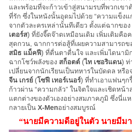
และพร้อมที่จะก้าวเข้าสู่สนามรบที่พวกเขาต
ที่รัก ซึ่งในหนังนั้นอุดมไปด้วย “ความแข็งแ
จากตัวละครเหล่านั้นทีเดียว ตั้งแต่ฉากขอ
เตอร์ส
) ที่ยังจี๊ดจ๊าดเหมือนเดิม เพิ่มเติม
สุดกวน, ฉากการต่อสู้ที่เผยความสามารถข
สมิธ แม็คฟี
) ที่ตื่นตาตื่นใจ และเพิ่มไดนาม
ฉากโชว์พลังของ
สก็อตต์
(
ไท เชอริแดน
) ท
เปลี่ยนจากนักเรียนเป็นทหารในบัดดล หรือ
จีน เกรย์
(
โซฟี เทอร์เนอร์
) ที่ทำเอาแฟนๆกร
ก้าวผ่าน “ความกลัว” ในจิตใจและเชิดหน้าส
แตกต่างของตัวเองอย่างสมภาคภูมิ ซึ่งนี่แห
กลายเป็น
X-Men
อย่างสมบูรณ์
“นายมีความดีอยู่ในตัว นายมีมา