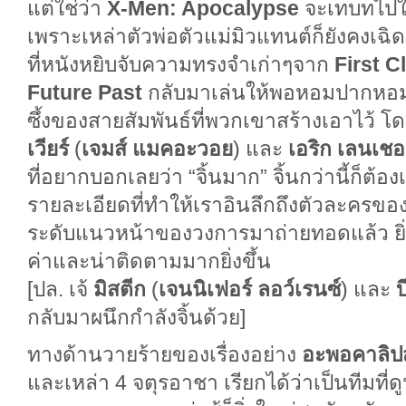
แต่ใช่ว่า
X-Men: Apocalypse
จะเทบทไปให้
เพราะเหล่าตัวพ่อตัวแม่มิวแทนต์ก็ยังคงเฉ
ที่หนังหยิบจับความทรงจำเก่าๆจาก
First C
Future Past
กลับมาเล่นให้พอหอมปากหอม
ซึ้งของสายสัมพันธ์ที่พวกเขาสร้างเอาไว้ โ
เวียร์
(
เจมส์ แมคอะวอย
) และ
เอริก เลนเชอ
ที่อยากบอกเลยว่า “จิ้นมาก” จิ้นกว่านี้ก็ต้อ
รายละเอียดที่ทำให้เราอินลึกถึงตัวละครของทั
ระดับแนวหน้าของวงการมาถ่ายทอดแล้ว ยิ่งท
ค่าและน่าติดตามมากยิ่งขึ้น
[ปล. เจ้
มิสตีก
(
เจนนิเฟอร์ ลอว์เรนซ์
) และ
บ
กลับมาผนึกกำลังจิ้นด้วย]
ทางด้านวายร้ายของเรื่องอย่าง
อะพอคาลิปส
และเหล่า 4 จตุรอาชา เรียกได้ว่าเป็นทีมที