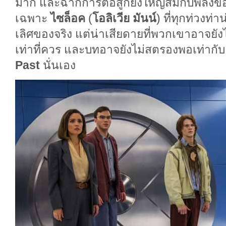
มาก และฉากการต่อสู้ก็ยิ่งใหญ่สมกับพลัง
เฉพาะ
ไซล็อค
(
โอลิเวีย มันน์
) ที่ทุกท่วงท่
เลิศของจริง แต่น่าเสียดายที่พวกเขาอาจยั
เท่าที่ควร และบทอาจยังไม่สตรองพอเท่ากั
Past
นั่นเอง