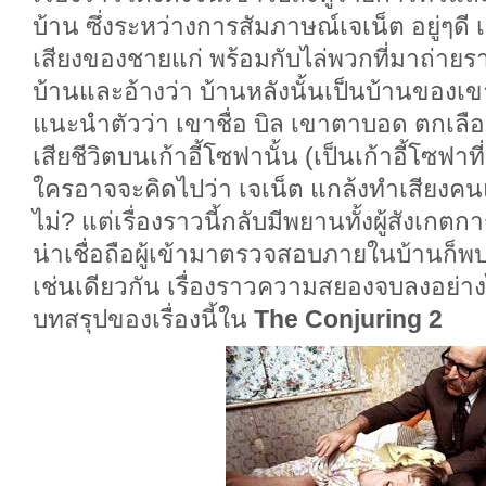
บ้าน ซึ่งระหว่างการสัมภาษณ์เจเน็ต อยู่ๆดี
เสียงของชายแก่ พร้อมกับไล่พวกที่มาถ่า
บ้านและอ้างว่า บ้านหลังนั้นเป็นบ้านของเขา
แนะนำตัวว่า เขาชื่อ บิล เขาตาบอด ตกเลื
เสียชีวิตบนเก้าอี้โซฟานั้น (เป็นเก้าอี้โซฟาท
ใครอาจจะคิดไปว่า เจเน็ต แกล้งทำเสียงคนแก
ไม่? แต่เรื่องราวนี้กลับมีพยานทั้งผู้สังเกตกา
น่าเชื่อถือผู้เข้ามาตรวจสอบภายในบ้านก็พบ
เช่นเดียวกัน เรื่องราวความสยองจบลงอย่
บทสรุปของเรื่องนี้ใน
The Conjuring 2