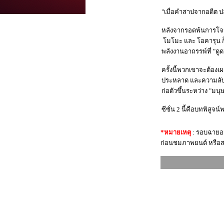
"เมื่อคำสาปจากอดีต ปลุ
หลังจากรอดพ้นการโจมต
โมโมะ และ โอคารุน ก็ย
พลังงานอาถรรพ์ที่ "ดู
ครั้งนี้พวกเขาจะต้องเผ
ประหลาด และความลับในอ
ก่อตัวขึ้นระหว่าง "มนุษย
ซีซั่น 2 นี้คือบทพิสูจน
*หมายเหตุ
: รอบฉายอา
ก่อนชมภาพยนต์ หรือส