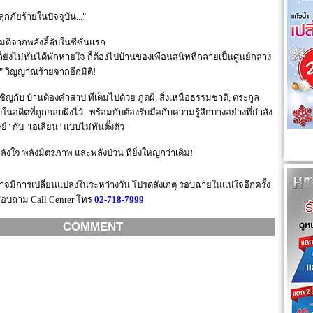
กภัยร้ายในปัจจุบัน..."
ีจากพลังลี้ลับในซีซั่นแรก
ังไม่ทันได้พักหายใจ ก็ต้องไปบ้านของเพื่อนสนิทที่กลายเป็นศูนย์กลาง
ด" วิญญาณร้ายจากอีกมิติ!
ชิญกับ บ้านต้องคำสาป ที่เต็มไปด้วย ภูตผี, สิ่งเหนือธรรมชาติ, ตระกูล
ดีตที่ถูกกลบฝังไว้...พร้อมกับต้องรับมือกับความรู้สึกบางอย่างที่กำลัง
์" กับ "เอเลี่ยน" แบบไม่ทันตั้งตัว
์พลังใจ พลังมิตรภาพ และพลังป่วน ที่ยิ่งใหญ่กว่าเดิม!
จมีการเปลี่ยนแปลงในระหว่างวัน โปรดสังเกตุ รอบฉายในแน่ใจอีกครั้ง
อบถาม Call Center โทร
02-718-7999
COMMENT