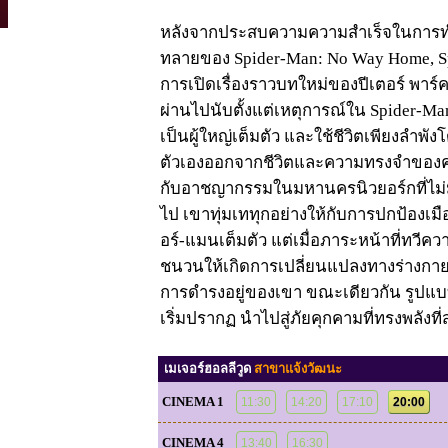
หลังจากประสบความความสำเร็จในการทำ
ทลายของ Spider-Man: No Way Home, Sp
การเปิดเรื่องราวบทใหม่ของปีเตอร์ พาร์ค
ผ่านไปนับตั้งแต่เหตุการณ์ใน Spider-Ma
เป็นผู้ใหญ่เต็มตัว และใช้ชีวิตเพียงลำพั
ตัวเองออกจากชีวิตและความทรงจำของคนที
กับอาชญากรรมในมหานครนิวยอร์กที่ไม่ม
ไป เขาทุ่มเททุกอย่างให้กับการปกป้องเ
อร์-แมนเต็มตัว แต่เมื่อภาระหน้าที่ทวี
ชนวนให้เกิดการเปลี่ยนแปลงทางร่างกายอ
การดำรงอยู่ของเขา ขณะเดียวกัน รูป
เริ่มปรากฏ นำไปสู่ภัยคุกคามที่ทรงพลังที่ส
เมเจอร์ฮอลลีวูด
สาขาแจ้งวัฒนะ
CINEMA 1
11:30
14:20
17:10
20:00
CINEMA 4
13:40
16:30